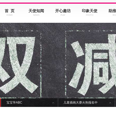
首 页
天使知闻
开心趣坊
印象天使
助
HOME
NEWS
PLAY
PHOTO
IN
宝宝学ABC
儿童插画大赛火热报名中