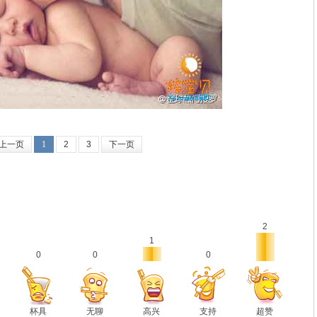
上一页
1
2
3
下一页
2
1
0
0
0
杯具
无聊
高兴
支持
超赞