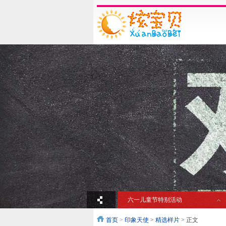
六一儿童节特别活动
首页
>
印象天使
>
精选样片
> 正文